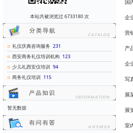
国
本站共被浏览过 6733180 次
企
营
礼仪庆典咨询服务
231
产
西安商务礼仪培训机构
123
企
少儿礼西安仪培训
94
商务礼仪培训
115
写
展
暂无数据
展
室