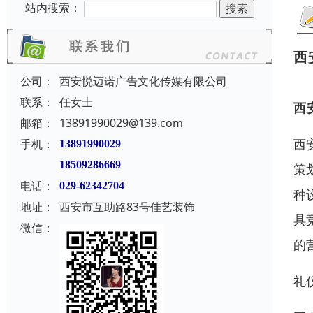
站内搜索：
西
公司：
西安悦迈诺广告文化传媒有限公司
联系：
任女士
西
邮箱：
13891990029@139.com
西
手机：
13891990029
18509286669
策
电话：
029-62342704
种
地址：
西安市互助路83号佳艺装饰
具
微信：
的
礼