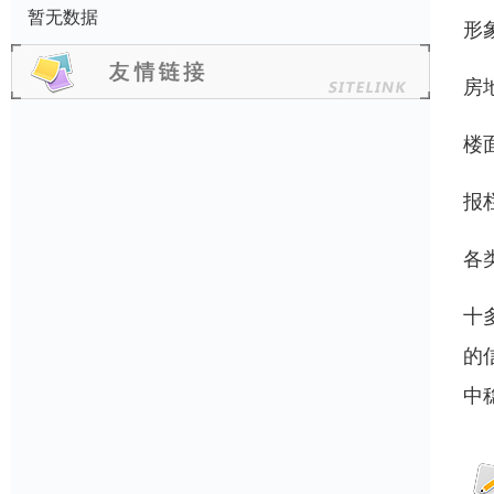
暂无数据
形
房
楼
报
各
十
的
中